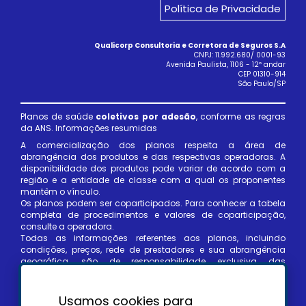
Política de Privacidade
Qualicorp Consultoria e Corretora de Seguros S.A
CNPJ: 11.992.680/ 0001-93
Avenida Paulista, 1106 - 12º andar
CEP 01310-914
São Paulo/SP
Planos de saúde
coletivos por adesão
, conforme as regras
da ANS. Informações resumidas
A comercialização dos planos respeita a área de
abrangência dos produtos e das respectivas operadoras. A
disponibilidade dos produtos pode variar de acordo com a
região e a entidade de classe com a qual os proponentes
mantêm o vínculo.
Os planos podem ser coparticipados. Para conhecer a tabela
completa de procedimentos e valores de coparticipação,
consulte a operadora.
Todas as informações referentes aos planos, incluindo
condições, preços, rede de prestadores e sua abrangência
geográfica, são de responsabilidade exclusiva das
respectivas operadoras de saúde e poderão estar sujeitas a
alterações por parte delas, mesmo após a contratação do
plano, respeitadas as disposições contratuais e legais (Lei no
Usamos cookies para