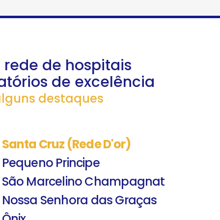
rede de hospitais
atórios de excelência
alguns destaques
l Santa Cruz (Rede D'or)
l Pequeno Principe
al São Marcelino Champagnat
l Nossa Senhora das Graças
 Ônix