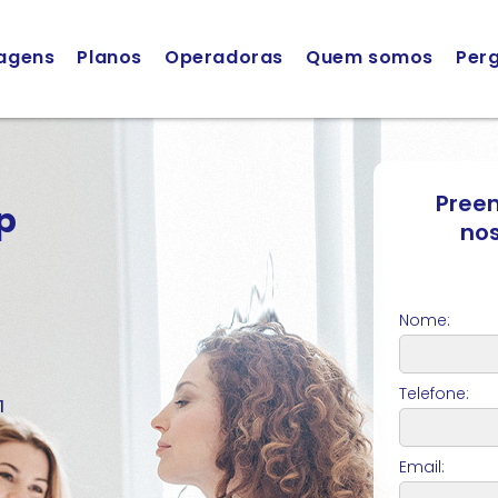
agens
Planos
Operadoras
Quem somos
Per
Preen
p
nos
Nome:
Telefone:
1
Email: