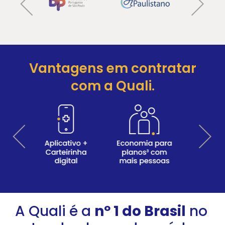
Vantagens em contratar
com a Quali.
A Quali é a
nº 1 do Brasil
no